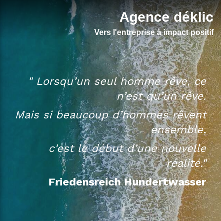
Agence déklic
Vers l'entreprise à impact positif
" Lorsqu’un seul homme rêve, ce
n’est qu’un rêve.
Mais si beaucoup d’hommes rêvent
ensemble,
c’est le début d’une nouvelle
réalité."
Friedensreich Hundertwasser